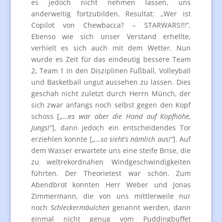
es jedoch nicht nehmen lassen, uns
anderweitig fortzubilden. Resultat: „Wer ist
Copilot von Chewbacca? – STARWARS!!!“.
Ebenso wie sich unser Verstand erhellte,
verhielt es sich auch mit dem Wetter. Nun
wurde es Zeit für das eindeutig bessere Team
2, Team 1 in den Disziplinen Fußball, Volleyball
und Basketball ungut aussehen zu lassen. Dies
geschah nicht zuletzt durch Herrn Münch, der
sich zwar anfangs noch selbst gegen den Kopf
schoss [„…e
s war aber die Hand auf Kopfhöhe,
Jungs!“
], dann jedoch ein entscheidendes Tor
erziehlen konnte [„…
so sieht’s nämlich aus!“
]. Auf
dem Wasser erwartete uns eine steife Brise, die
zu weltrekordnahen Windgeschwindigkeiten
führten. Der Theorietest war schön. Zum
Abendbrot konnten Herr Weber und Jonas
Zimmermann, die von uns mittlerweile nur
noch
Schleckermäulchen
genannt werden, dann
einmal nicht genug vom Puddingbuffet